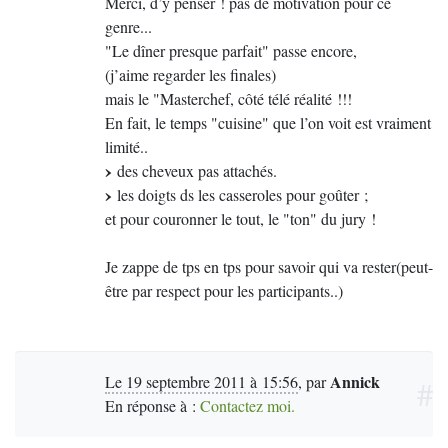
Merci, d’y penser ! pas de motivation pour ce
genre...
"Le dîner presque parfait" passe encore,
(j’aime regarder les finales)
mais le "Masterchef, côté télé réalité !!!
En fait, le temps "cuisine" que l’on voit est vraiment
limité..
des cheveux pas attachés.
les doigts ds les casseroles pour goûter ;
et pour couronner le tout, le "ton" du jury !
Je zappe de tps en tps pour savoir qui va rester(peut-
être par respect pour les participants..)
Annick
Le 19 septembre 2011 à 15:56
,
par
#
En réponse à :
Contactez moi.