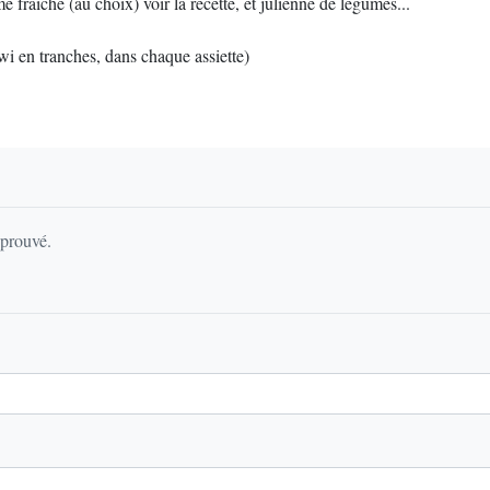
e fraîche (au choix) voir la recette, et julienne de légumes...
wi en tranches, dans chaque assiette)
pprouvé.