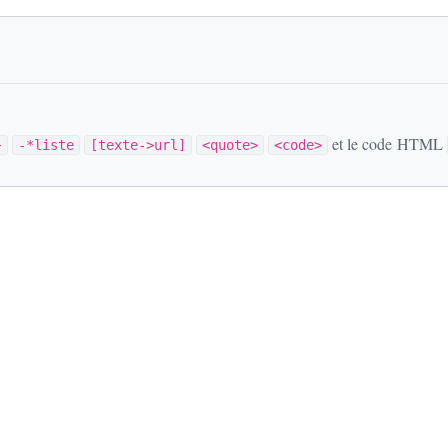
et le code HTML
}
-*liste
[texte->url]
<quote>
<code>