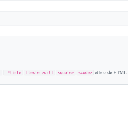
et le code HTML
}
-*liste
[texte->url]
<quote>
<code>