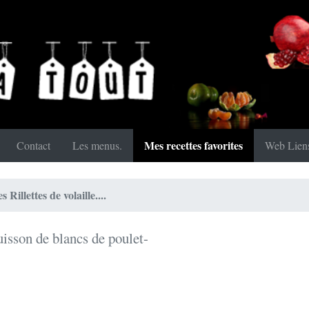
Mes recettes favorites
Contact
Les menus.
Web Lien
s Rillettes de volaille....
uisson de blancs de poulet-