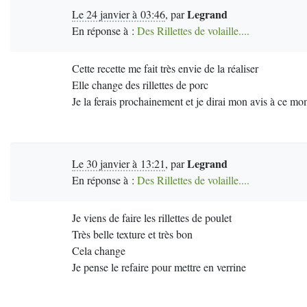
Legrand
Le 24 janvier à 03:46
,
par
En réponse à :
Des Rillettes de volaille....
Cette recette me fait très envie de la réaliser
Elle change des rillettes de porc
Je la ferais prochainement et je dirai mon avis à ce m
Legrand
Le 30 janvier à 13:21
,
par
En réponse à :
Des Rillettes de volaille....
Je viens de faire les rillettes de poulet
Très belle texture et très bon
Cela change
Je pense le refaire pour mettre en verrine