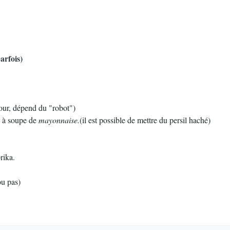
parfois)
our, dépend du "robot")
re à soupe de
mayonnaise.
(il est possible de mettre du persil haché)
rika.
ou pas)