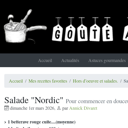
Accueil
Actualités
Astuces gourmandes
S
Accueil
Mes recettes favorites
Hors d’oeuvre et salades.
Salade "Nordic"
Pour commencer en douceur,
dimanche 1er mars 2026
,
par
Annick Divaret
1 betterave rouge cuite....(moyenne)