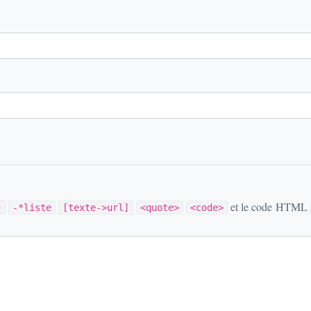
et le code HTML
}
-*liste
[texte->url]
<quote>
<code>