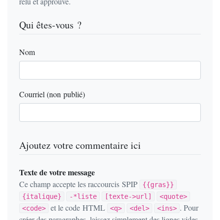
relu et approuvé.
Qui êtes-vous ?
Nom
Courriel (non publié)
Ajoutez votre commentaire ici
Texte de votre message
Ce champ accepte les raccourcis SPIP
{{gras}}
{italique}
-*liste
[texte->url]
<quote>
et le code HTML
. Pour
<code>
<q>
<del>
<ins>
créer des paragraphes, laissez simplement des lignes vides.