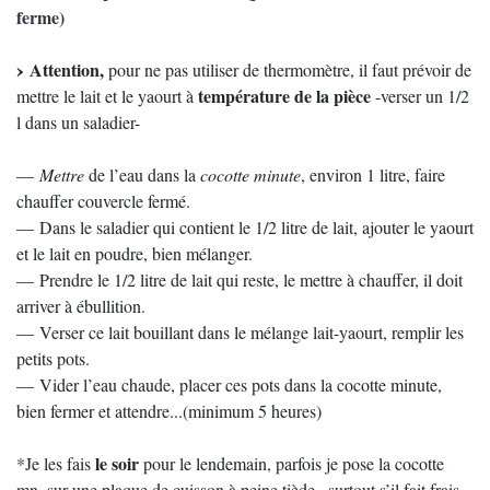
ferme)
Attention,
pour ne pas utiliser de thermomètre, il faut prévoir de
température de la pièce
mettre le lait et le yaourt à
-verser un 1/2
l dans un saladier-
—
Mettre
de l’eau dans la
cocotte minute
, environ 1 litre, faire
chauffer couvercle fermé.
— Dans le saladier qui contient le 1/2 litre de lait, ajouter le yaourt
et le lait en poudre, bien mélanger.
— Prendre le 1/2 litre de lait qui reste, le mettre à chauffer, il doit
arriver à ébullition.
— Verser ce lait bouillant dans le mélange lait-yaourt, remplir les
petits pots.
— Vider l’eau chaude, placer ces pots dans la cocotte minute,
bien fermer et attendre...(minimum 5 heures)
le soir
*Je les fais
pour le lendemain, parfois je pose la cocotte
mn. sur une plaque de cuisson à peine tiède...surtout s’il fait frais