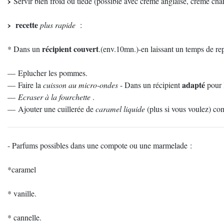
Servir bien froid ou tiéde (possible avec crème anglaise, crème chan
recette
plus rapide
:
récipient couvert
* Dans un
.(env.10mn.)-en laissant un temps de re
— Eplucher les pommes.
adapté
— Faire la
cuisson au micro-ondes
- Dans un récipient
pour 
—
Ecraser à la fourchette
.
— Ajouter une cuillerée de
caramel liquide
(plus si vous voulez) com
- Parfums possibles dans une compote ou une marmelade :
*caramel
* vanille.
* cannelle.