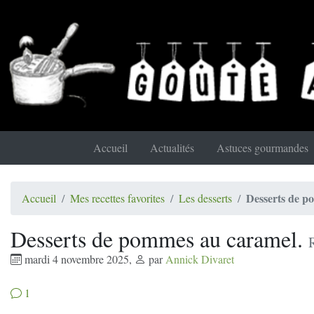
Accueil
Actualités
Astuces gourmandes
Desserts de p
Accueil
Mes recettes favorites
Les desserts
Desserts de pommes au caramel.
mardi 4 novembre 2025
,
par
Annick Divaret
1