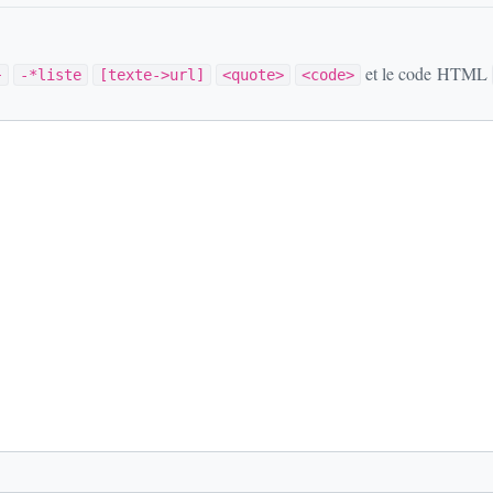
et le code HTML
}
-*liste
[texte->url]
<quote>
<code>