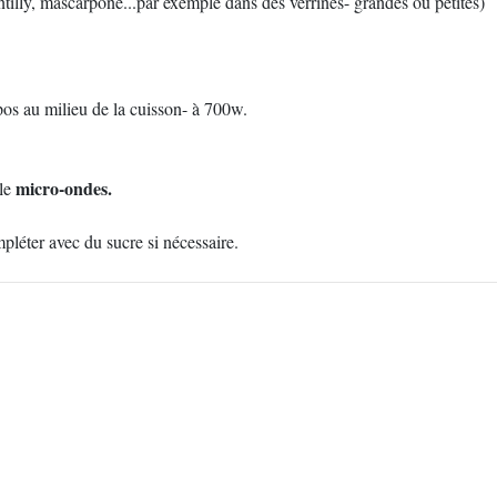
tilly, mascarpone...par exemple dans des verrines- grandes ou petites)
pos au milieu de la cuisson- à 700w.
micro-ondes.
le
pléter avec du sucre si nécessaire.