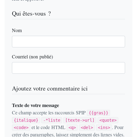
Qui êtes-vous ?
Nom
Courriel (non publié)
Ajoutez votre commentaire ici
Texte de votre message
Ce champ accepte les raccourcis SPIP
{{gras}}
{italique}
-*liste
[texte->url]
<quote>
et le code HTML
. Pour
<code>
<q>
<del>
<ins>
créer des paragraphes, laissez simplement des lignes vides.