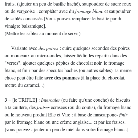
fruits, (ajouter un peu de basilic haché), saupoudrer de sucre roux
ou de vergeoise ; compléter avec du
fromage blanc
et saupoudrer
de sablés concassés.[Vous pouvez remplacer le basilic par du
vinaigre balsamique].
(Mettre les sablés au moment de servir)
— Variante avec
des poires
: cuire quelques secondes des poires
ou morceaux au micro-ondes, laisser tièdir, les repartir dans des
"verres", ajouter quelques pépites de chocolat noir, le fromage
blanc, et finir par des spéculos hachés (ou autres sablés)- la même
avec des
pommes
chose peut être faite
(à la place du chocolat,
mettre du caramel...)
3
= [le TRIFLE] :
Intercaler
(ou faire qu’une couche) de biscuits
à la cuillère, des
fraises
écrasées (ou du coulis), du fromage blanc
ou le nouveau produit Elle et Vire : à base de mascarpone-
finir
par le fromage blanc ou une crème anglaise....et par les fraises.
[vous pouvez ajouter un peu de miel dans votre fromage blanc..]