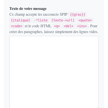
Texte de votre message
Ce champ accepte les raccourcis SPIP
{{gras}}
{italique}
-*liste
[texte->url]
<quote>
et le code HTML
. Pour
<code>
<q>
<del>
<ins>
créer des paragraphes, laissez simplement des lignes vides.