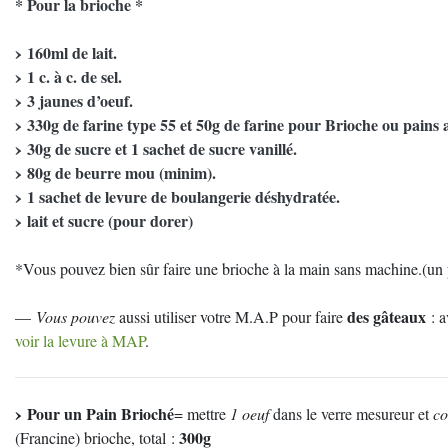
* Pour la brioche *
160ml de lait.
1 c. à c. de sel.
3 jaunes d’oeuf.
330g de farine type 55 et 50g de farine pour Brioche ou pains au
30g de sucre et 1 sachet de sucre vanillé.
80g de beurre mou (minim).
1 sachet de levure de boulangerie déshydratée.
lait et sucre (pour dorer)
*Vous pouvez bien sûr faire une brioche à la main sans machine.(un
des gâteaux
—
Vous pouvez
aussi utiliser votre M.A.P pour faire
: a
voir la levure à MAP
.
Pour un Pain Brioché
= mettre
1 oeuf
dans le verre mesureur et
co
300g
(Francine) brioche, total :