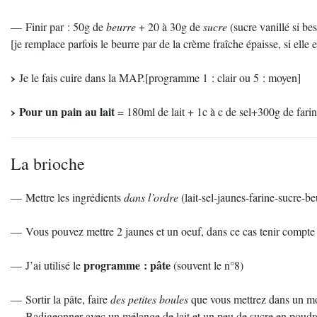
— Finir par : 50g de
beurre
+ 20 à 30g de
sucre
(sucre vanillé si be
[je remplace parfois le beurre par de la crème fraîche épaisse, si elle 
Je le fais cuire dans la MAP.[programme 1 : clair ou 5 : moyen]
Pour un pain au lait
= 180ml de lait + 1c à c de sel+300g de fari
La brioche
— Mettre les ingrédients
dans l’ordre
(lait-sel-jaunes-farine-sucre-b
— Vous pouvez mettre 2 jaunes et un oeuf, dans ce cas tenir compte d
programme : pâte
— J’ai utilisé le
(souvent le n°8)
— Sortir la pâte, faire
des petites boules
que vous mettrez dans un moul
— Badigeonner avec un mélange de lait et un peu de sucre en poudr