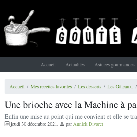
Accueil
Actualités
Astuces gourmandes
Accueil
Mes recettes favorites
Les desserts
Les Gâteaux.
Une brioche avec la Machine à pai
Enfin une mise au point qui me convient et elle se tr
jeudi 30 décembre 2021
,
par
Annick Divaret