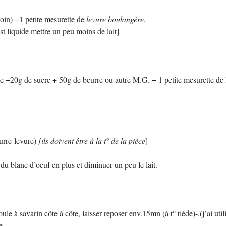
soin) +1 petite mesurette de
levure boulangère
.
est liquide mettre un peu moins de lait]
ne +20g de sucre + 50g de beurre ou autre M.G. + 1 petite mesurette de 
eurre-levure)
[ils doivent être à la t° de la pièce
]
u blanc d’oeuf en plus et diminuer un peu le lait.
e à savarin côte à côte, laisser reposer env.15mn (à t° tiéde)-.(j’ai ut
e.