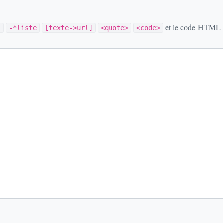
et le code HTML
}
-*liste
[texte->url]
<quote>
<code>